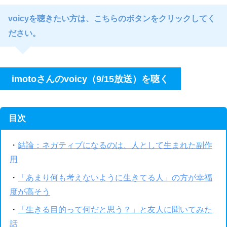
voicyを聴きたい方は、こちらのボタンをクリックしてく
ださい。
imotoさんのvoicy（9/15放送）を聴く
目次
・
結論：ネガティブになるのは、人として生まれた副作
用
・
「あまり何も考えないように生きてる人」の方が幸福
度が高そう
・
「生きる目的って何だと思う？」と友人に聞いてみた
話