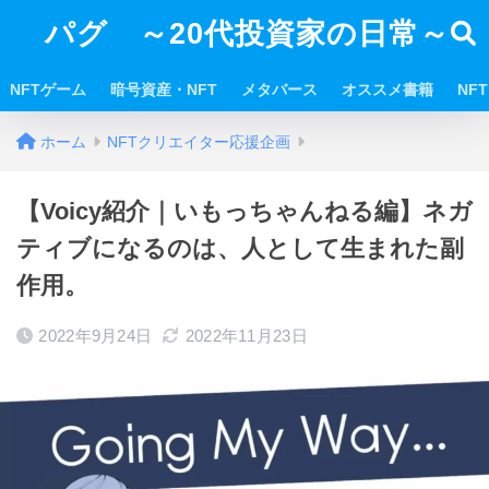
パグ ～20代投資家の日常～
NFTゲーム
暗号資産・NFT
メタバース
オススメ書籍
NF
ホーム
NFTクリエイター応援企画
【Voicy紹介｜いもっちゃんねる編】ネガ
ティブになるのは、人として生まれた副
作用。
2022年9月24日
2022年11月23日