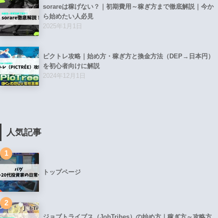
sorareは稼げない？｜初期費用～稼ぎ方まで徹底解説｜今か
ら始めたい人必見
2025年1月1日
ピクトレ攻略｜始め方・稼ぎ方と換金方法（DEP→日本円）
を初心者向けに解説
2024年12月1日
人気記事
1
トップページ
2
ジョブトライブス（JobTribes）の始め方｜稼ぎ方～攻略方