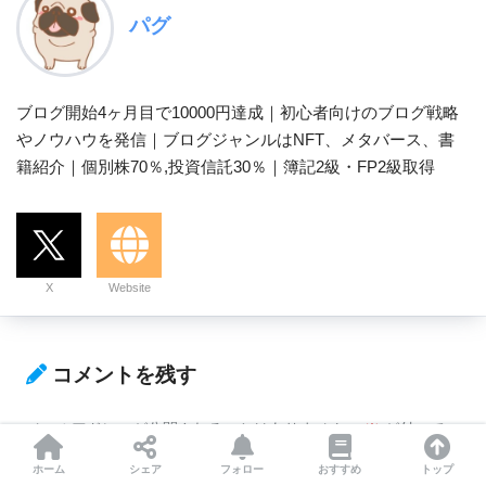
パグ
ブログ開始4ヶ月目で10000円達成｜初心者向けのブログ戦略
やノウハウを発信｜ブログジャンルはNFT、メタバース、書
籍紹介｜個別株70％,投資信託30％｜簿記2級・FP2級取得
X
Website
コメントを残す
メールアドレスが公開されることはありません。
※
が付いてい
る欄は必須項目です
ホーム
シェア
フォロー
おすすめ
トップ