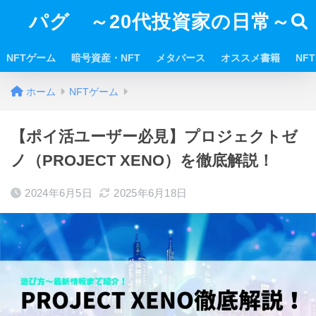
パグ ～20代投資家の日常～
NFTゲーム
暗号資産・NFT
メタバース
オススメ書籍
NF
ホーム
NFTゲーム
【ポイ活ユーザー必見】プロジェクトゼ
ノ（PROJECT XENO）を徹底解説！
2024年6月5日
2025年6月18日