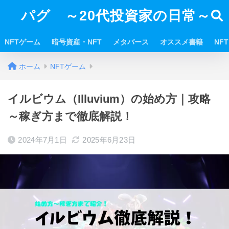
パグ ～20代投資家の日常～
NFTゲーム
暗号資産・NFT
メタバース
オススメ書籍
NF
ホーム
NFTゲーム
イルビウム（Illuvium）の始め方｜攻略
～稼ぎ方まで徹底解説！
2024年7月1日
2025年6月23日