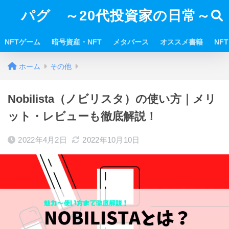
パグ ～20代投資家の日常～
NFTゲーム
暗号資産・NFT
メタバース
オススメ書籍
NF
ホーム
その他
Nobilista（ノビリスタ）の使い方｜メリ
ット・レビューも徹底解説！
2022年4月2日
2022年10月10日